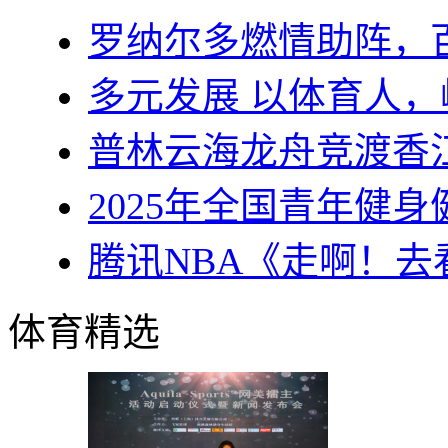
罗纳尔多燃情助阵，
多元发展 以体育人
普林云海龙舟竞渡香
2025年全国青年健
腾讯NBA《走啊！
体育精选