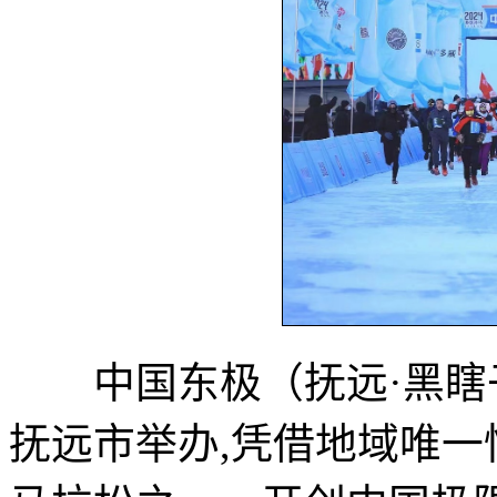
中国东极（抚远·黑瞎子
抚远市举办,凭借地域唯