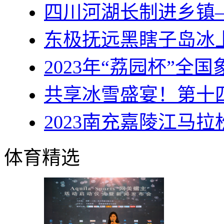
四川河湖长制进乡镇
东极抚远黑瞎子岛冰
2023年“荔园杯”全
共享冰雪盛宴！第十
2023南充嘉陵江马拉
体育精选