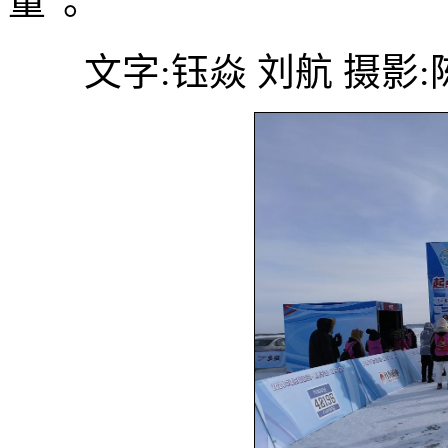
量”。
文字:钰焱 刘航 摄影: