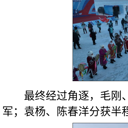
最终经过角逐，毛刚、
军；袁杨、陈春洋分获半