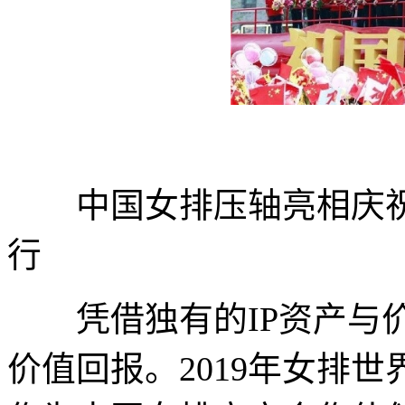
中国女排压轴亮相庆祝中
行
凭借独有的IP资产与价
价值回报。2019年女排世界