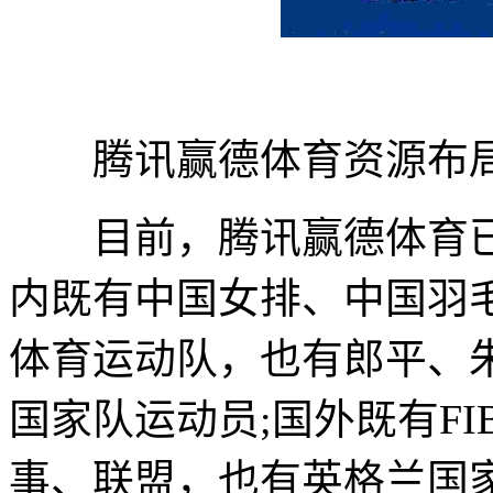
腾讯赢德体育资源布
目前，腾讯赢德体育已构
内既有中国女排、中国羽
体育运动队，也有郎平、
国家队运动员;国外既有FI
事、联盟，也有英格兰国