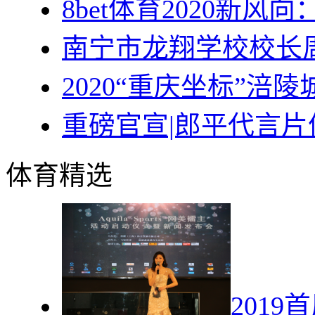
8bet体育2020新
南宁市龙翔学校校长
2020“重庆坐标”涪
重磅官宣|郎平代言片
体育精选
201