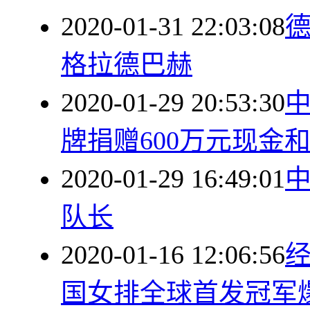
2020-01-31 22:03:08
德
格拉德巴赫
2020-01-29 20:53:30
中
牌捐赠600万元现金
2020-01-29 16:49:01
中
队长
2020-01-16 12:06:56
经
国女排全球首发冠军