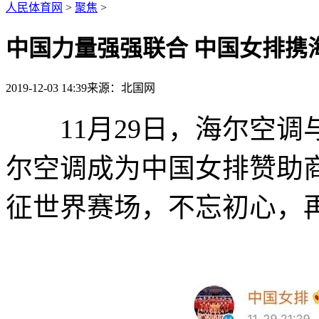
人民体育网
>
聚焦
>
中国力量强强联合 中国女排携
2019-12-03 14:39
来源：北国网
11月29日，海尔空调
尔空调成为中国女排赞助
征世界赛场，不忘初心，