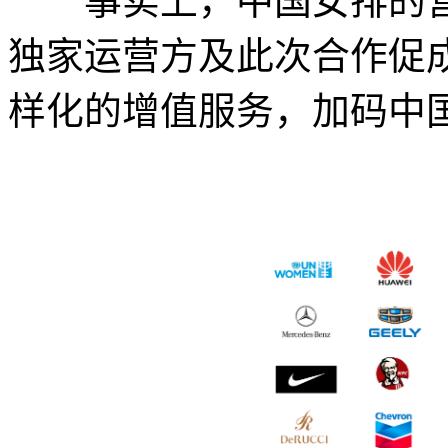
事实上，中国女排的营
独家运营方及此次合作促
样化的增值服务，加码中