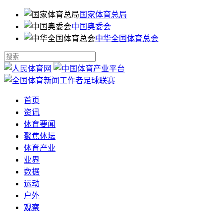
国家体育总局
中国奥委会
中华全国体育总会
首页
资讯
体育要闻
聚焦体坛
体育产业
业界
数据
运动
户外
观察